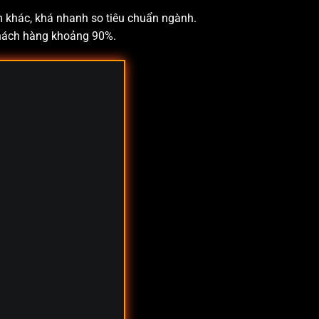
ểm khác, khá nhanh so tiêu chuẩn ngành.
 khách hàng khoảng 90%.