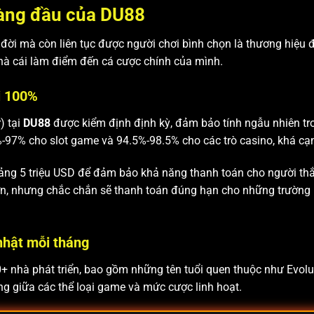
hàng đầu của DU88
u đời mà còn liên tục được người chơi bình chọn là thương hiệu 
nhà cái làm điểm đến cá cược chính của mình.
i 100%
) tại
DU88
được kiểm định định kỳ, đảm bảo tính ngẫu nhiên tro
5%-97% cho slot game và 94.5%-98.5% cho các trò casino, khá cạ
hoảng 5 triệu USD để đảm bảo khả năng thanh toán cho người t
n, nhưng chắc chắn sẽ thanh toán đúng hạn cho những trường hợp
nhật mỗi tháng
0+ nhà phát triển, bao gồm những tên tuổi quen thuộc như Evo
ng giữa các thể loại game và mức cược linh hoạt.