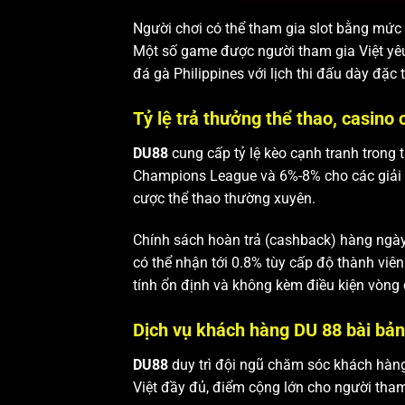
Người chơi có thể tham gia slot bằng mức 
Một số game được người tham gia Việt yêu
đá gà Philippines với lịch thi đấu dày đặ
Tỷ lệ trả thưởng thể thao, casino 
DU88
cung cấp tỷ lệ kèo cạnh tranh trong
Champions League và 6%-8% cho các giải nh
cược thể thao thường xuyên.
Chính sách hoàn trả (cashback) hàng ngà
có thể nhận tới 0.8% tùy cấp độ thành viê
tính ổn định và không kèm điều kiện vòng
Dịch vụ khách hàng DU 88 bài bản
DU88
duy trì đội ngũ chăm sóc khách hàng 
Việt đầy đủ, điểm cộng lớn cho người tham