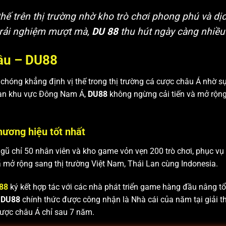
hế trên thị trường nhờ kho trò chơi phong phú và dịc
 trải nghiệm mượt mà,
DU 88
thu hút ngày càng nhiều
đầu – DU88
hóng khẳng định vị thế trong thị trường cá cược châu Á nhờ sự
toàn khu vực Đông Nam Á,
DU88
không ngừng cải tiến và mở rộn
thương hiệu tốt nhất
ngũ chỉ 50 nhân viên và kho game vỏn vẹn 200 trò chơi, phục vụ 
ã mở rộng sang thị trường Việt Nam, Thái Lan cùng Indonesia.
 88
ký kết hợp tác với các nhà phát triển game hàng đầu nâng t
,
DU88
chính thức được công nhận là Nhà cái của năm tại giải 
cược châu Á chỉ sau 7 năm.