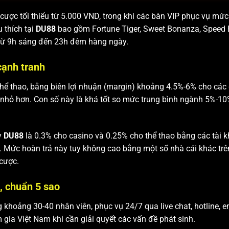
cược tối thiểu từ 5.000 VND, trong khi các bàn VIP phục vụ mức
 thích tại
DU88
bao gồm Fortune Tiger, Sweet Bonanza, Speed B
c từ 9h sáng đến 23h đêm hàng ngày.
cạnh tranh
 thể thao, bằng biên lợi nhuận (margin) khoảng 4.5%-6% cho các
ỏ hơn. Con số này là khá tốt so mức trung bình ngành 5%-10%, 
y
DU88
là 0.3% cho casino và 0.25% cho thể thao bằng các tài 
n. Mức hoàn trả này tuy không cao bằng một số nhà cái khác trê
 cược.
, chuẩn 5 sao
khoảng 30-40 nhân viên, phục vụ 24/7 qua live chat, hotline, em
 gia Việt Nam khi cần giải quyết các vấn đề phát sinh.