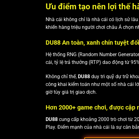
Ưu điểm tạo nên lợi thế 
Nhà cái không chỉ là nhà cái có lịch sử lâ
khiến hàng triệu người chơi châu Á chọn 
DU88 An toàn, xanh chín tuyệt đố
Hệ thống RNG (Random Number Generator
cái, tỷ lệ trả thưởng (RTP) dao động từ 9
Không chỉ thế,
DU88
duy trì quỹ dự trữ k
công khai kiểm toán như một số nhà cái lớ
giờ tùy giá trị giao dịch.
Hơn 2000+ game chơi, được cập 
DU88
cung cấp khoảng 2000 trò chơi từ 2
Play. Điểm mạnh của nhà cái là sự cân bằ